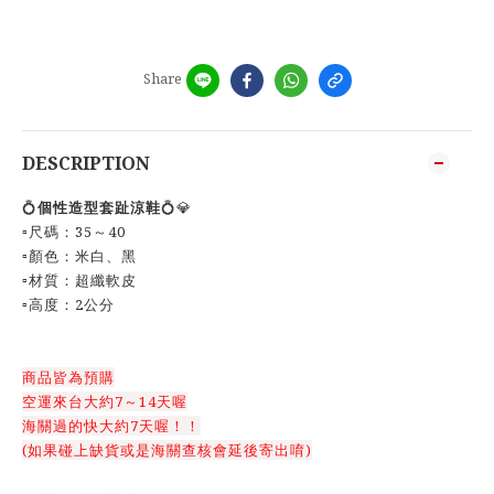
Share
DESCRIPTION
💍
個性造型套趾涼鞋
💍💎
▫️尺碼：35～40
▫️顏色：米白、黑
▫️材質：超纖軟皮
▫️高度：2公分
商品皆為預購
空運來台大約7～14天喔
海關過的快大約7天喔！！
(如果碰上缺貨或是海關查核會延後寄出唷)