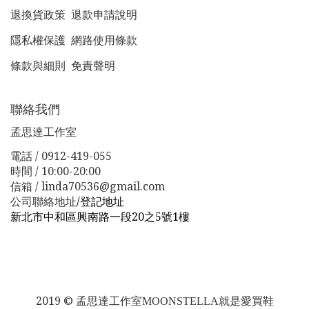
退換貨政策
退款申請說明
隱私權保護
網路使用條款
條款與細則
免責聲明
聯絡我們
孟思達工作室
電話 / 0912-419-055
時間 / 10:00-20:00
信箱 / linda70536@gmail.com
公司聯絡地址
/
登記地址
新北市中和區興南路一段20之5號1樓
新北市板橋區漢生東路１１３巷３８號
新北市板橋區漢生
東路１１３巷３８號
2019 ©
孟思達工作室
MOONSTELLA就是愛買鞋